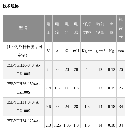
技术规格
机
电
电
电
电
保持
转动
重
型 号
身
压
流
阻
感
力矩
惯量
量
长
（100为丝杆长度，可
V
A
Ω
mH
Kg.cm
g.cm²
Kg
mm
定制）
35BYGH26-0404A-
8
0.4
20
20
1
12
0.12
26
GZ100S
35BYGH26-1504A-
2.4
1.5
1.6
1.8
1
12
0.15
26
GZ100S
35BYGH34-0404A-
9.6
0.4
24
28
1.3
14
0.18
34
GZ100S
35BYGH34-1254A-
2.3
1.25
1.86
1.8
1.3
14
0.18
34